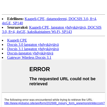
Edellinen:
Kaapeli-CPE, datamodeemi, DOCSIS 3.0, 8×4,
4xGE, SP140
Seuraavaksi:
Kaapeli-CPE, langaton yhdyskäytävä, DOCSIS
3.0, 8×4, 4xGE, kaksikaistainen Wi-Fi, SP143
Kaapeli CPE
Docsis 3.0 langaton yhdyskäytävä
Docsis 3.1 langaton yhdyskäytävä
Docsis-langaton yhdyskäytävä
Gateway Wireless Docsis 3.1