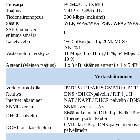
Piirisarja
BCM43217TKMLG
Taajuus
2,412 ~ 2,484 GHz
Tiedonsiirtonopeus
300 Mbps (maksimi)
Salaus
WEP, WPA/WPA-PSK, WPA2/WPA
SSID-tunnusten
8
enimmäismäärä
Lähetysteho
>+15 dBm @ 11n, 20M, MCS7
ANT0/1:
Vastaanoton herkkyys
11 Mbps -86 dBm @ 8 %; 54 Mbps 
10 %
Antenni (yleinen taajuus)
1 x 3 dBi sisäinen antenni + 1 x 5 dBi
Verkostoituminen
Verkkoprotokolla
IP/TCP/UDP/ARP/ICMP/DHCP/TFTP
Reititys
DNS / DHCP-palvelin / RIP I ja II
Internet-jakaminen
NAT / NAPT / DHCP-palvelin / DNS
SNMP-versio
SNMP-versiot 1/2/3
Sisäänrakennettu DHCP-palvelin IP-o
DHCP-palvelin
Ethernet-portin kautta
CM hakee IP- ja DNS-palvelimen oso
DCHP-asiakasohjelma
palvelimelta