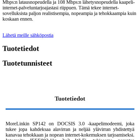
Mbps:n latausnopeudella ja 108 Mbps:n lähetysnopeudella kaapeli-
internet-palveluntarjoajastasi riippuen. Tämä tekee internet-
sovelluksista paljon realistisempia, nopeampia ja tehokkaampia kuin
koskaan ennen.
Lähetä meille sähköpostia
Tuotetiedot
Tuotetunnisteet
Tuotetiedot
MoreLinkin SP142 on DOCSIS 3.0 -kaapelimodeemi, joka
tukee jopa kahdeksaa alavirran ja neljää ylävirran yhdistettyä
kanavaa tehokkaan ja nopean internet-kokemuksen tarjoamiseksi.