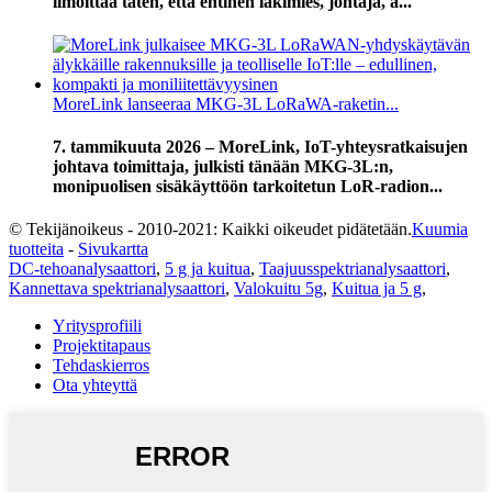
ilmoittaa täten, että entinen lakimies, johtaja, a...
MoreLink lanseeraa MKG-3L LoRaWA-raketin...
7. tammikuuta 2026 – MoreLink, IoT-yhteysratkaisujen
johtava toimittaja, julkisti tänään MKG-3L:n,
monipuolisen sisäkäyttöön tarkoitetun LoR-radion...
© Tekijänoikeus - 2010-2021: Kaikki oikeudet pidätetään.
Kuumia
tuotteita
-
Sivukartta
DC-tehoanalysaattori
,
5 g ja kuitua
,
Taajuusspektrianalysaattori
,
Kannettava spektrianalysaattori
,
Valokuitu 5g
,
Kuitua ja 5 g
,
Yritysprofiili
Projektitapaus
Tehdaskierros
Ota yhteyttä