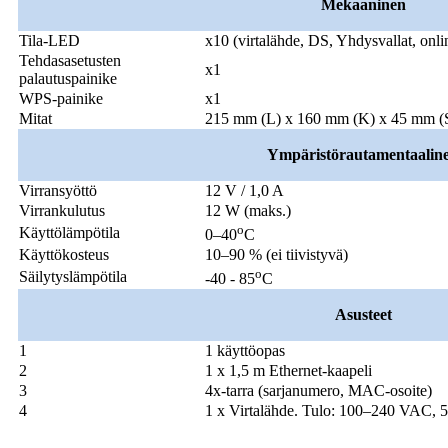
Mekaaninen
Tila-LED
x10 (virtalähde, DS, Yhdysvallat, o
Tehdasasetusten
x1
palautuspainike
WPS-painike
x1
Mitat
215 mm (L) x 160 mm (K) x 45 mm (
Ympäristö
rautamentaalin
Virransyöttö
12 V / 1,0 A
Virrankulutus
12 W (maks.)
o
Käyttölämpötila
0–40
C
Käyttökosteus
10–90 % (ei tiivistyvä)
o
Säilytyslämpötila
-40 - 85
C
Asusteet
1
1 käyttöopas
2
1 x 1,5 m Ethernet-kaapeli
3
4x-tarra (sarjanumero, MAC-osoite)
4
1 x Virtalähde. Tulo: 100–240 VAC, 