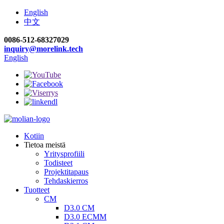
English
中文
0086-512-68327029
inquiry@morelink.tech
English
Kotiin
Tietoa meistä
Yritysprofiili
Todisteet
Projektitapaus
Tehdaskierros
Tuotteet
CM
D3.0 CM
D3.0 ECMM