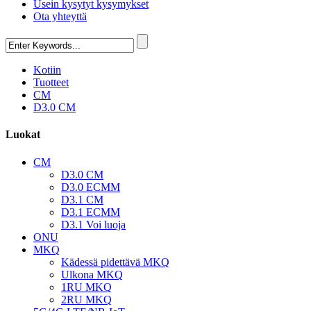
Usein kysytyt kysymykset
Ota yhteyttä
Kotiin
Tuotteet
CM
D3.0 CM
Luokat
CM
D3.0 CM
D3.0 ECMM
D3.1 CM
D3.1 ECMM
D3.1 Voi luoja
ONU
MKQ
Kädessä pidettävä MKQ
Ulkona MKQ
1RU MKQ
2RU MKQ