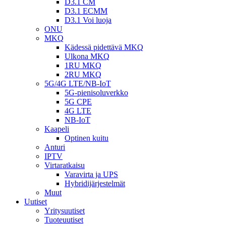
D3.1 CM
D3.1 ECMM
D3.1 Voi luoja
ONU
MKQ
Kädessä pidettävä MKQ
Ulkona MKQ
1RU MKQ
2RU MKQ
5G/4G LTE/NB-IoT
5G-pienisoluverkko
5G CPE
4G LTE
NB-IoT
Kaapeli
Optinen kuitu
Anturi
IPTV
Virtaratkaisu
Varavirta ja UPS
Hybridijärjestelmät
Muut
Uutiset
Yritysuutiset
Tuoteuutiset