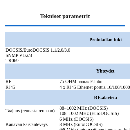
Tekniset parametrit
Protokollan tuki
DOCSIS/EuroDOCSIS 1.1/2.0/3.0
SNMP V1/2/3
TR069
Yhteydet
RF
75 OHM naaras F-liitin
RJ45
4 x RJ45 Ethernet-porttia 10/100/100
RF-alavirta
88~1002 MHz (DOCSIS)
Taajuus (reunasta reunaan)
108–1002 MHz (EuroDOCSIS)
6 MHz (DOCSIS)
Kanavan kaistanleveys
8 MHz (EuroDOCSIS)
6/8 MHz (automaattinen tunnistus, hybr