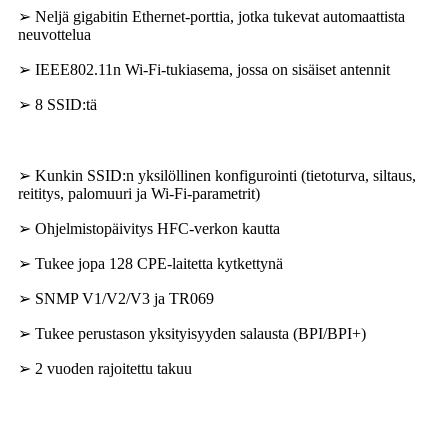
➢ Neljä gigabitin Ethernet-porttia, jotka tukevat automaattista
neuvottelua
➢ IEEE802.11n Wi-Fi-tukiasema, jossa on sisäiset antennit
➢ 8 SSID:tä
➢ Kunkin SSID:n yksilöllinen konfigurointi (tietoturva, siltaus,
reititys, palomuuri ja Wi-Fi-parametrit)
➢ Ohjelmistopäivitys HFC-verkon kautta
➢ Tukee jopa 128 CPE-laitetta kytkettynä
➢ SNMP V1/V2/V3 ja TR069
➢ Tukee perustason yksityisyyden salausta (BPI/BPI+)
➢ 2 vuoden rajoitettu takuu