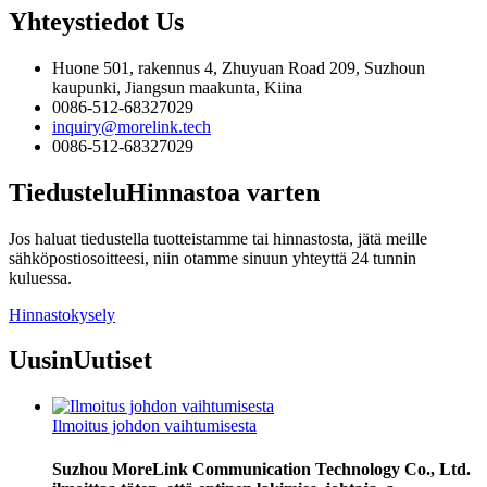
Yhteystiedot
Us
Huone 501, rakennus 4, Zhuyuan Road 209, Suzhoun
kaupunki, Jiangsun maakunta, Kiina
0086-512-68327029
inquiry@morelink.tech
0086-512-68327029
Tiedustelu
Hinnastoa varten
Jos haluat tiedustella tuotteistamme tai hinnastosta, jätä meille
sähköpostiosoitteesi, niin otamme sinuun yhteyttä 24 tunnin
kuluessa.
Hinnastokysely
Uusin
Uutiset
Ilmoitus johdon vaihtumisesta
Suzhou MoreLink Communication Technology Co., Ltd.