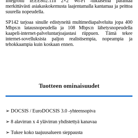
Integroitu IEEE802.11n 2×2 Wi-Fi -tukiasema parantaa
merkittävästi asiakaskokemusta laajentamalla kantamaa ja peittoa
suurella nopeudella.
SP142 tarjoaa sinulle edistyneitä multimediapalveluita jopa 400
Mbps:n latausnopeudella ja 108 Mbps:n lähetysnopeudella
kaapeli-internet-palveluntarjoajastasi riippuen. Tämä tekee
internet-sovelluksista paljon realistisempia, nopeampia ja
tehokkaampia kuin koskaan ennen.
Tuotteen ominaisuudet
➢ DOCSIS / EuroDOCSIS 3.0 -yhteensopiva
➢ 8 alavirran x 4 ylävirran yhdistettyä kanavaa
➢ Tukee koko taajuusalueen sieppausta