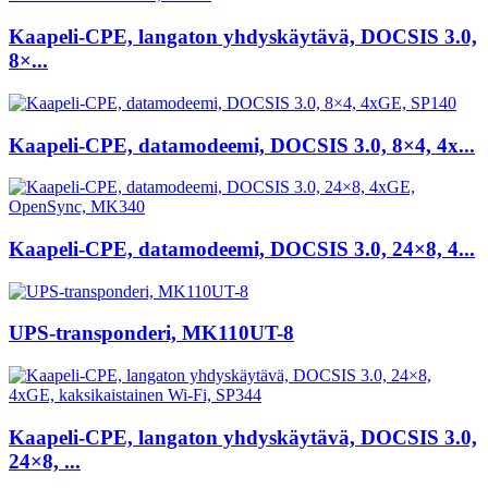
Kaapeli-CPE, langaton yhdyskäytävä, DOCSIS 3.0,
8×...
Kaapeli-CPE, datamodeemi, DOCSIS 3.0, 8×4, 4x...
Kaapeli-CPE, datamodeemi, DOCSIS 3.0, 24×8, 4...
UPS-transponderi, MK110UT-8
Kaapeli-CPE, langaton yhdyskäytävä, DOCSIS 3.0,
24×8, ...