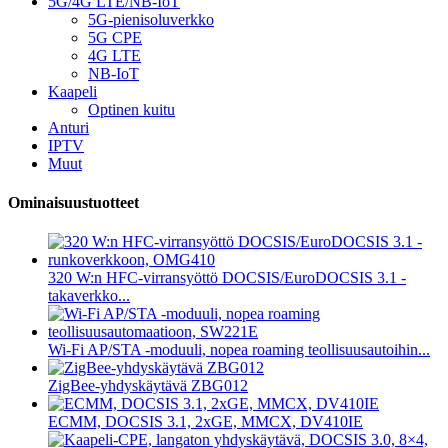
5G/4G LTE/NB-IoT
5G-pienisoluverkko
5G CPE
4G LTE
NB-IoT
Kaapeli
Optinen kuitu
Anturi
IPTV
Muut
Ominaisuustuotteet
320 W:n HFC-virransyöttö DOCSIS/EuroDOCSIS 3.1 -
takaverkko...
Wi-Fi AP/STA -moduuli, nopea roaming teollisuusautoihin...
ZigBee-yhdyskäytävä ZBG012
ECMM, DOCSIS 3.1, 2xGE, MMCX, DV410IE