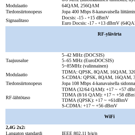
Modulaatio
64QAM, 256QAM
Tiedonsiirtonopeus
Jopa 400 Mbps 8-kanavaisella liittämis
Docsis: -15 - +15 dBmV
Signaalitaso
Euro Docsis: -17 - +13 dBmV (64Q
RF-ylävirta
5–42 MHz (DOCSIS)
Taajuusalue
5–65 MHz (EuroDOCSIS)
5~85MHz (valinnainen)
TDMA: QPSK, 8QAM, 16QAM, 3
Modulaatio
S-CDMA: QPSK, 8QAM, 16QAM, 
Tiedonsiirtonopeus
Jopa 108 Mbps 4-kanavaisella sidonna
TDMA (32/64 QAM): +17 ~ +57 d
TDMA (8/16 QAM): +17 ~ +58 dB
RF-lähtötaso
TDMA (QPSK): +17 ~ +61dBmV
S-CDMA: +17 ~ +56 dBmV
WiFi
2,4G 2x2:
Langaton standardi
IEEE 802.11 b/g/n