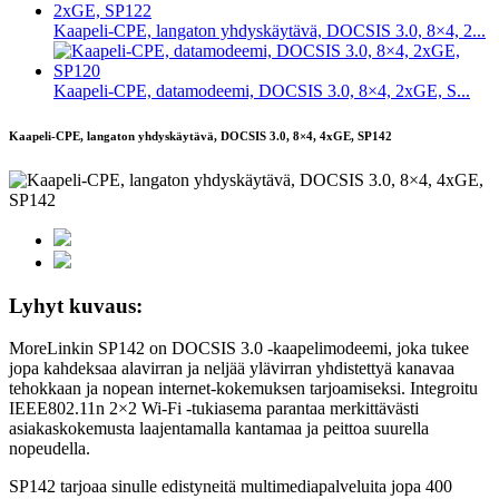
Kaapeli-CPE, langaton yhdyskäytävä, DOCSIS 3.0, 8×4, 2...
Kaapeli-CPE, datamodeemi, DOCSIS 3.0, 8×4, 2xGE, S...
Kaapeli-CPE, langaton yhdyskäytävä, DOCSIS 3.0, 8×4, 4xGE, SP142
Lyhyt kuvaus:
MoreLinkin SP142 on DOCSIS 3.0 -kaapelimodeemi, joka tukee
jopa kahdeksaa alavirran ja neljää ylävirran yhdistettyä kanavaa
tehokkaan ja nopean internet-kokemuksen tarjoamiseksi. Integroitu
IEEE802.11n 2×2 Wi-Fi -tukiasema parantaa merkittävästi
asiakaskokemusta laajentamalla kantamaa ja peittoa suurella
nopeudella.
SP142 tarjoaa sinulle edistyneitä multimediapalveluita jopa 400